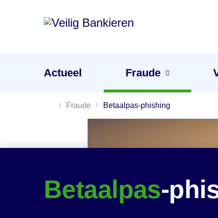
Veilig
Bankieren
Menu
Actueel
Fraude
Je gevoel is de beste waarschuwing tegen fraude
Fraude
Betaalpas
-phishing
Betaalpas
-phi