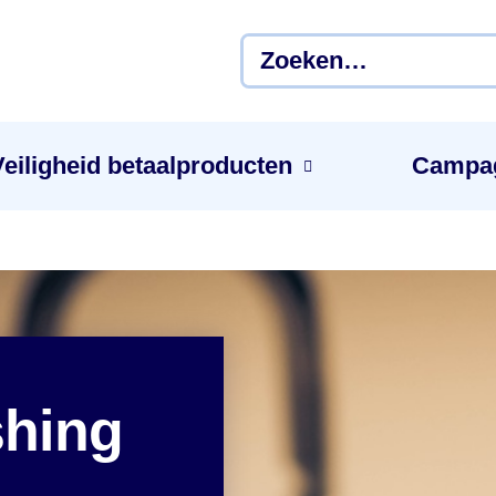
Veiligheid betaal­producten
Campa
shing