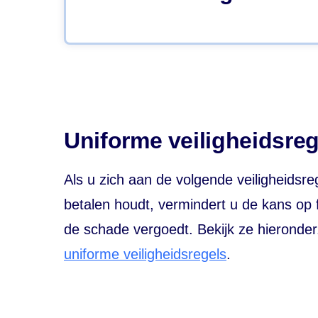
. Dat betekent dat u de betaling altijd afron
Uniforme veiligheidsreg
Als u zich aan de volgende veiligheidsre
betalen houdt, vermindert u de kans op
de schade vergoedt. Bekijk ze hieronde
uniforme veiligheidsregels
.