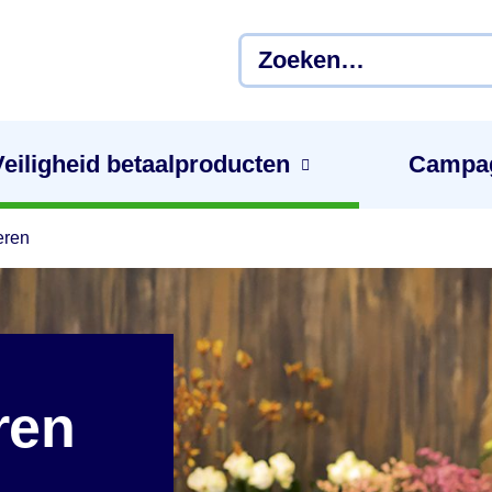
Veiligheid betaal­producten
Campa
eren
ren