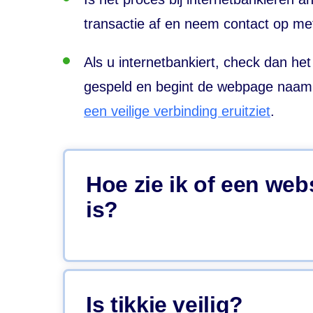
transactie af en neem contact op me
Als u internetbankiert, check dan het
gespeld en begint de webpage naam me
een veilige verbinding eruitziet
.
Hoe zie ik of een web
is?
Als u uw bankzaken wilt regelen via internetbankieren, dan wilt u zeker weten dat u de echte, goed beveiligde website van uw bank gebruikt. Controleer daarom de punten op
voordat u gaat internetbankieren, een iDEAL-betaling doet of iDIN gebruikt. Dan weet u zeker dat u op de echte website van uw bank zit. Dit geldt ook voor
Is tikkie veilig?