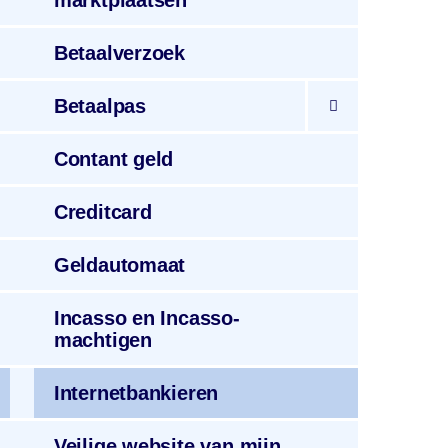
marktplaatsen
Betaalverzoek
Betaalpas
Contant
geld
Credit
card
Geld
automaat
Incasso
en Incasso­
machtigen
Internetbankieren
Veilige website
van mijn