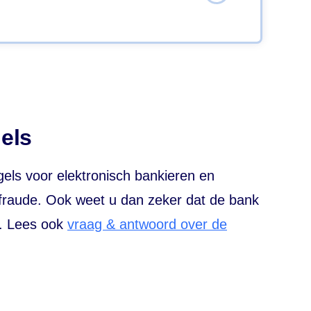
dt via uw eigen bank en is dus veilig.
els
gels voor elektronisch bankieren en
 fraude. Ook weet u dan zeker dat de bank
r. Lees ook
vraag & antwoord over de