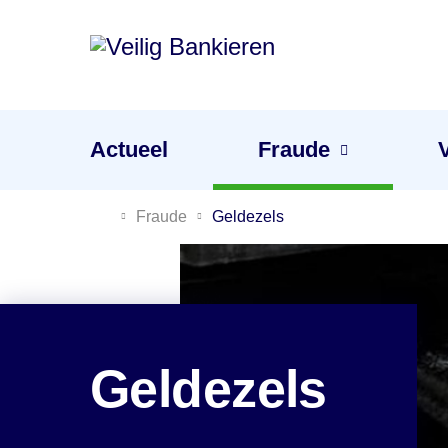
Veilig
Bankieren
Menu
Actueel
Fraude
Je gevoel is de beste waarschuwing tegen fraude
Fraude
Geldezels
Geldezels