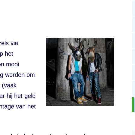
els via
op het
en mooi
mag worden om
l (vaak
 hij het geld
ntage van het