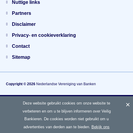
Nuttige links
Partners
Disclaimer
Privacy- en cookieverklaring
Contact
Sitemap
Copyright © 2026
Nederlandse Vereniging van Banken
×
Deze website gebruikt cookies om onze website te
Hét gezamenlijke voorlichtingsplatform van banken
over fraude en veiligheid
verbeteren en om u te blijven informeren over Veilig
Bankieren. De cookies worden niet gebruikt om u
advertenties van derden aan te bieden.
Bekijk ons
Terug naar boven