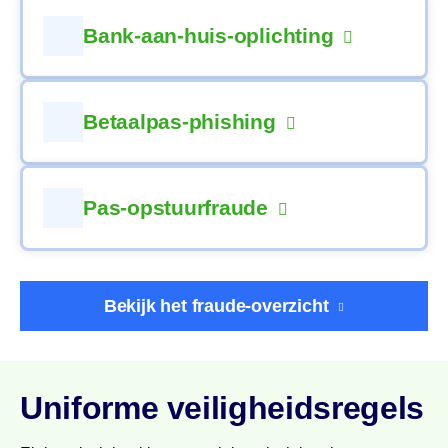
Bank-aan-huis-oplichting
Wat is bank-aan-huis-oplichting? Een oplichter belt u en doet
zich voor als iemand van uw…
Betaalpas-phishing
Wat is betaalpas-phishing? Al langere tijd proberen criminelen
betaalpassen (ook wel bankpas of pinpas) op…
Pas-opstuurfraude
Wanneer uw betaalpas vervangen moet worden, stuurt uw
bank automatisch een nieuwe toe. Nadat u…
Bekijk het fraude-overzicht
Uniforme veiligheidsregels