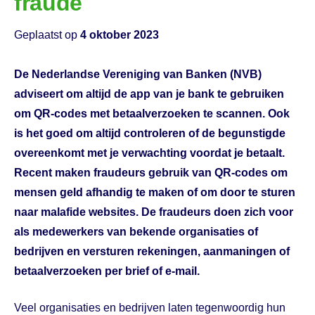
fraude
Geplaatst op
4 oktober 2023
De Nederlandse Vereniging van Banken (NVB)
adviseert om altijd de app van je bank te gebruiken
om QR-codes met betaalverzoeken te scannen
.
Ook
is het goed om altijd
controleren of de begunstigde
overeenkomt met je verwachting voordat je betaalt.
Recent maken fraudeurs gebruik van QR-codes om
mensen geld afhandig te maken
of om door te sturen
naar mala
f
ide websites
. De fraudeurs doen zich voor
als medewerkers van bekende
organisatie
s
of
bedrij
ven
en
ver
sturen rekeningen, aanmaningen of
betaalverzoeken
per brief of e-mail
.
Veel organisaties en bedrijven laten tegenwoordig hun