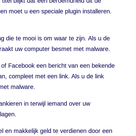
 titel blijkt dat een beroemdheid uit de
elen moet u een speciale
plugin
installeren.
g die te mooi is om waar te zijn. Als u de
kt, raakt uw computer besmet met
malware
.
ter of Facebook een bericht van een bekende
an, compleet met een link. Als u de link
 met
malware
.
nkieren in terwijl iemand over uw
lagen.
el en makkelijk geld te verdienen door een