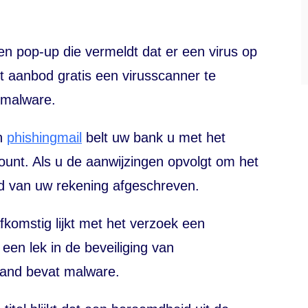
een
pop-up
die vermeldt dat er een virus op
t aanbod gratis een virusscanner te
malware
.
en
phishing
mail
belt uw bank u met het
ount
. Als u de aanwijzingen opvolgt om het
ld van uw rekening afgeschreven.
fkomstig lijkt met het verzoek een
 een lek in de beveiliging van
stand bevat
malware
.