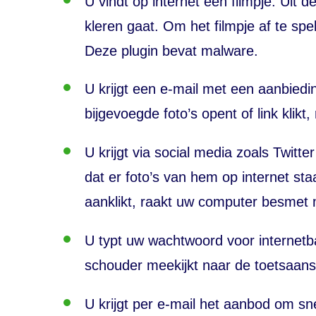
U vindt op internet een filmpje. Uit de
kleren gaat. Om het filmpje af te sp
Deze
plugin
bevat
malware
.
U krijgt een e-mail met een aanbiedin
bijgevoegde foto’s opent of link kli
U krijgt via social media zoals Twit
dat er foto’s van hem op internet sta
aanklikt, raakt uw computer besmet
U typt uw wachtwoord voor internetba
schouder meekijkt naar de toetsaans
U krijgt per e-mail het aanbod om sn