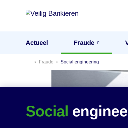
Veilig
Bankieren
Menu
Actueel
Fraude
Je gevoel is de beste waarschuwing tegen fraude
Fraude
Social
engineering
Social
enginee