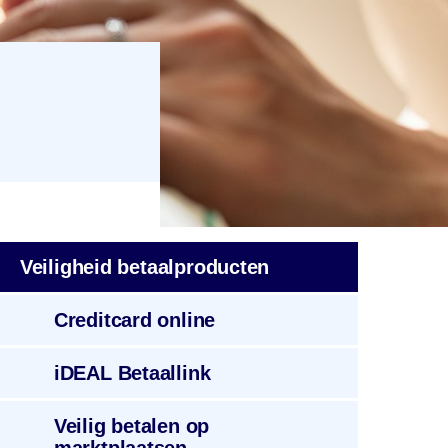
Veiligheid
betaal­producten
Creditcard
online
iDEAL
Betaallink
Veilig betalen op