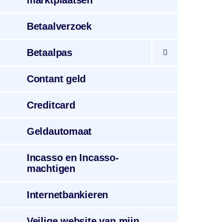
marktplaatsen
Betaalverzoek
Betaalpas
Contant
geld
Credit
card
Geld
automaat
Incasso
en Incasso­
machtigen
Internetbankieren
Veilige website
van mijn