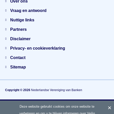
Over ons
Vraag en antwoord
Nuttige links
Partners
Disclaimer
Privacy- en cookieverklaring
Contact
Sitemap
Copyright © 2026
Nederlandse Vereniging van Banken
×
Deze website gebruikt cookies om onze website te
Hét gezamenlijke voorlichtingsplatform van banken
over fraude en veiligheid
verbeteren en om u te blijven informeren over Veilig