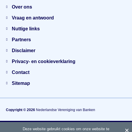
Over ons
Vraag en antwoord
Nuttige links
Partners
Disclaimer
Privacy- en cookieverklaring
Contact
Sitemap
Copyright © 2026
Nederlandse Vereniging van Banken
×
Deze website gebruikt cookies om onze website te
Hét gezamenlijke voorlichtingsplatform van banken