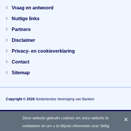
Vraag en antwoord
Nuttige links
Partners
Disclaimer
Privacy- en cookieverklaring
Contact
Sitemap
Copyright © 2026
Nederlandse Vereniging van Banken
×
Deze website gebruikt cookies om onze website te
Hét gezamenlijke voorlichtingsplatform van banken
over fraude en veiligheid
verbeteren en om u te blijven informeren over Veilig