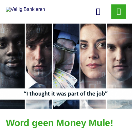
Veilig
Bankieren
Word geen Money Mule!