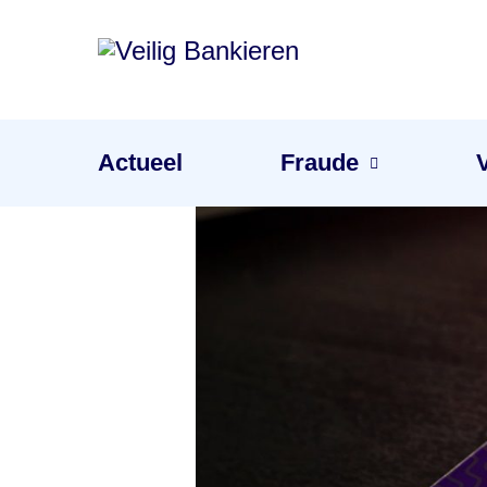
Veilig
Bankieren
Menu
Actueel
Fraude
Je gevoel is de beste waarschuwing tegen fraude