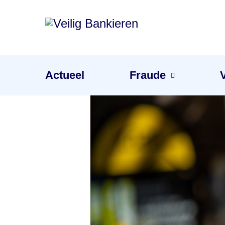
Veilig
Bankieren
Menu
Actueel
Fraude
Je gevoel is de beste waarschuwing tegen fraude