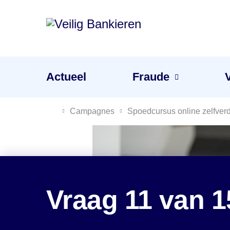
Veilig
Bankieren
Menu
Actueel
Fraude
Je gevoel is de beste waarschuwing tegen fraude
Campagnes
Spoedcursus online zelfver
Vraag 11 van 1