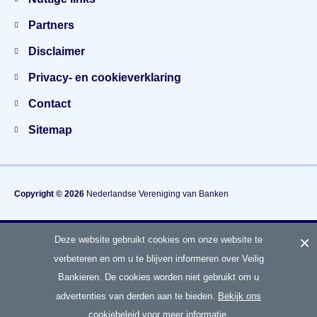
Partners
Disclaimer
Privacy- en cookieverklaring
Contact
Sitemap
Copyright © 2026
Nederlandse Vereniging van Banken
×
Deze website gebruikt cookies om onze website te
Hét gezamenlijke voorlichtingsplatform van banken
over fraude en veiligheid
verbeteren en om u te blijven informeren over Veilig
Bankieren. De cookies worden niet gebruikt om u
advertenties van derden aan te bieden.
Bekijk ons
Terug naar boven
cookiebeleid voor meer informatie.